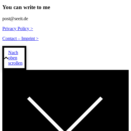
You can write to me
post@seeit.de
Privacy Policy >
Contact – Imprint >
Nach
oben
scrollen