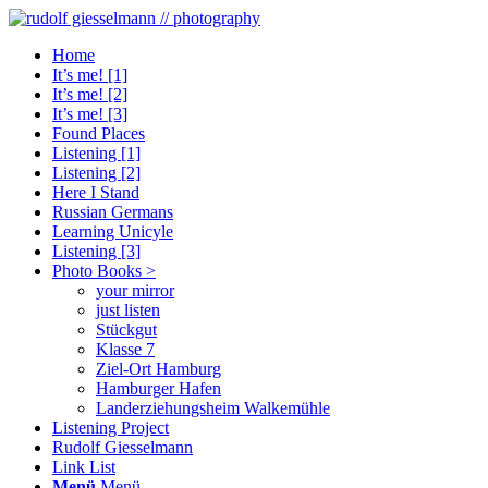
Home
It’s me! [1]
It’s me! [2]
It’s me! [3]
Found Places
Listening [1]
Listening [2]
Here I Stand
Russian Germans
Learning Unicyle
Listening [3]
Photo Books >
your mirror
just listen
Stückgut
Klasse 7
Ziel-Ort Hamburg
Hamburger Hafen
Landerziehungsheim Walkemühle
Listening Project
Rudolf Giesselmann
Link List
Menü
Menü